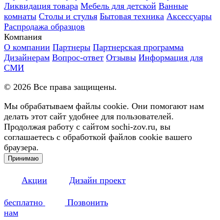
Ликвидация товара
Мебель для детской
Ванные
комнаты
Столы и стулья
Бытовая техника
Аксессуары
Распродажа образцов
Компания
О компании
Партнеры
Партнерская программа
Дизайнерам
Вопрос-ответ
Отзывы
Информация для
СМИ
©
2026
Все права защищены.
Мы обрабатываем файлы cookie. Они помогают нам
делать этот сайт удобнее для пользователей.
Продолжая работу с сайтом sochi-zov.ru, вы
соглашаетесь с обработкой файлов cookie вашего
браузера.
Принимаю
Акции
Дизайн проект
бесплатно
Позвонить
нам