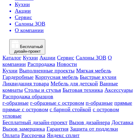
Кухни
Акции
Сервис
Салоны ЗОВ
О компании
Бесплатный
дизайн-проект
Каталог
Кухни
Акции
Сервис
Салоны ЗОВ
О
компании
Распродажа
Новости
Кухни
Выполненные проекты
Мягкая мебель
Гардеробные
Корпусная мебель
Быстрые кухни
Ликвидация товара
Мебель для детской
Ванные
комнаты
Столы и стулья
Бытовая техника
Аксессуары
Распродажа образцов
г-образные
г-образные с островом
п-образные
прямые
прямые с островом
с барной стойкой
с островом
угловые
Бесплатный дизайн-проект
Вызов дизайнера
Доставка
Вызов замерщика
Гарантия
Защита от подделки
Оплата
Рассрочка
Яндекс сплит