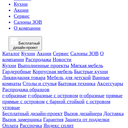
Кухни
Акции
Сервис
Салоны ЗОВ
О компании
Бесплатный
дизайн-проект
Каталог
Кухни
Акции
Сервис
Салоны ЗОВ
О
компании
Распродажа
Новости
Кухни
Выполненные проекты
Мягкая мебель
Гардеробные
Корпусная мебель
Быстрые кухни
Ликвидация товара
Мебель для детской
Ванные
комнаты
Столы и стулья
Бытовая техника
Аксессуары
Распродажа образцов
г-образные
г-образные с островом
п-образные
прямые
прямые с островом
с барной стойкой
с островом
угловые
Бесплатный дизайн-проект
Вызов дизайнера
Доставка
Вызов замерщика
Гарантия
Защита от подделки
Оплата
Рассрочка
Яндекс сплит