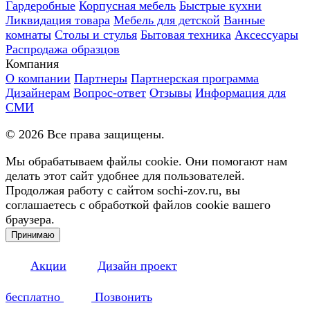
Гардеробные
Корпусная мебель
Быстрые кухни
Ликвидация товара
Мебель для детской
Ванные
комнаты
Столы и стулья
Бытовая техника
Аксессуары
Распродажа образцов
Компания
О компании
Партнеры
Партнерская программа
Дизайнерам
Вопрос-ответ
Отзывы
Информация для
СМИ
©
2026
Все права защищены.
Мы обрабатываем файлы cookie. Они помогают нам
делать этот сайт удобнее для пользователей.
Продолжая работу с сайтом sochi-zov.ru, вы
соглашаетесь с обработкой файлов cookie вашего
браузера.
Принимаю
Акции
Дизайн проект
бесплатно
Позвонить