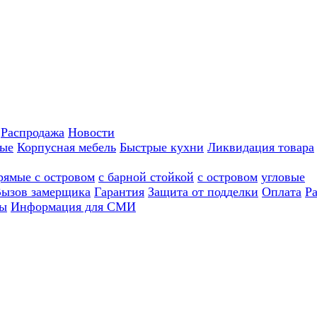
Распродажа
Новости
ные
Корпусная мебель
Быстрые кухни
Ликвидация товара
рямые с островом
с барной стойкой
с островом
угловые
ызов замерщика
Гарантия
Защита от подделки
Оплата
Р
ы
Информация для СМИ