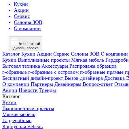
Кухни
Акции
Сервис
Салоны ЗОВ
О компании
Бесплатный
дизайн-проект
Каталог
Кухни
Акции
Сервис
Салоны ЗОВ
О компании
Кухни
Выполненные проекты
Мягкая мебель
Гардероб
Бытовая техника
Аксессуары
Распродажа образцов
г-образные
г-образные с островом
п-образные
прямые
п
Бесплатный дизайн-проект
Вызов дизайнера
Доставка
В
О компании
Партнеры
Дизайнерам
Вопрос-ответ
Отзыв
Акции
Новости
Тренды
Каталог
Кухни
Выполненные проекты
Мягкая мебель
Гардеробные
Корпусная мебель