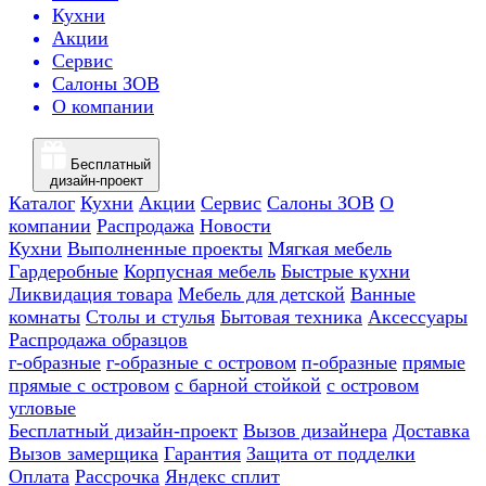
Кухни
Акции
Сервис
Салоны ЗОВ
О компании
Бесплатный
дизайн-проект
Каталог
Кухни
Акции
Сервис
Салоны ЗОВ
О
компании
Распродажа
Новости
Кухни
Выполненные проекты
Мягкая мебель
Гардеробные
Корпусная мебель
Быстрые кухни
Ликвидация товара
Мебель для детской
Ванные
комнаты
Столы и стулья
Бытовая техника
Аксессуары
Распродажа образцов
г-образные
г-образные с островом
п-образные
прямые
прямые с островом
с барной стойкой
с островом
угловые
Бесплатный дизайн-проект
Вызов дизайнера
Доставка
Вызов замерщика
Гарантия
Защита от подделки
Оплата
Рассрочка
Яндекс сплит